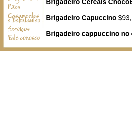
Brigadeiro Cereais Choc
Brigadeiro Capuccino
$93,
Brigadeiro cappuccino no
Brigadeiro de Paçoca
$93 
Brigadeiro Fantasia
$93 o 
Brigadeiro MM´S
$197 o ce
Brigadeiro Disketes
$120 o
Brigadeiro com Nutella
$13
Beijinho
$89 o cento